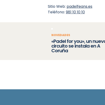
Sitio Web:
padelfeans.es
Teléfono:
981 10 10 10
NOVEDADES
«Padel for you», un nuev
circuito se instala en A
Coruña